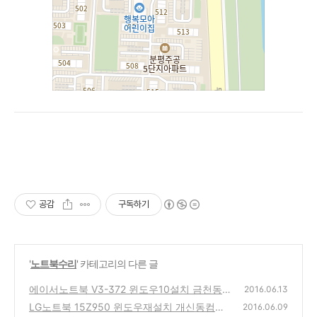
공감
구독하기
'
노트북수리
' 카테고리의 다른 글
에이서노트북 V3-372 윈도우10설치 금천동
2016.06.13
컴퓨터수리
LG노트북 15Z950 윈도우재설치 개신동컴퓨
(0)
2016.06.09