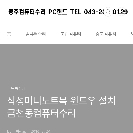
본문 바로가기
홈
컴퓨터수리
조립컴퓨터
중고컴퓨터
노트북수리
삼성미니노트북 윈도우 설치
금천동컴퓨터수리
by 피씨랜드
2016. 5. 24.