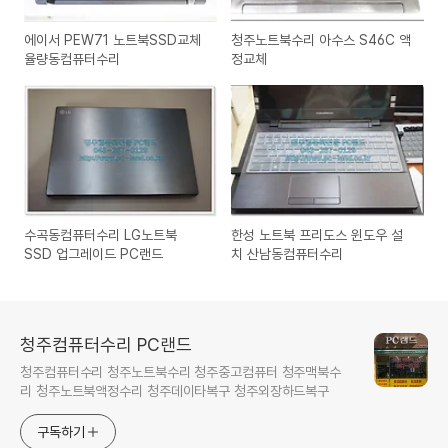
에이서 PEW71 노트북SSD교체
청주노트북수리 아수스 S46C 액
율량동컴퓨터수리
정교체
수곡동컴퓨터수리 LG노트북
한성 노트북 프리도스 윈도우 설
SSD 업그레이드 PC랜드
치 산남동컴퓨터수리
청주컴퓨터수리 PC랜드
청주컴퓨터수리 청주노트북수리 청주중고컴퓨터 청주맥북수
리 청주노트북액정수리 청주데이타복구 청주외장하드복구
구독하기