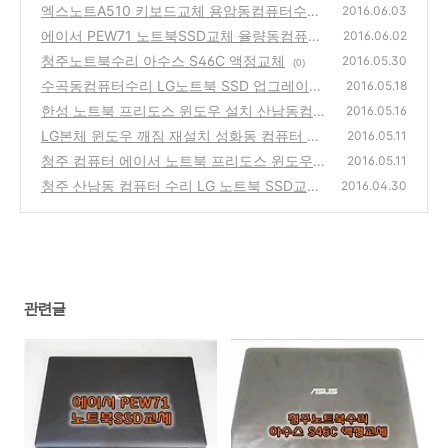
터수리
엑스노트A510 키보드교체 용암동컴퓨터수리
(0)
2016.06.03
에이서 PEW71 노트북SSD교체 율량동컴퓨터
(0)
2016.06.02
수리
청주노트북수리 아수스 S46C 액정교체
(0)
2016.05.30
(0)
수곡동컴퓨터수리 LG노트북 SSD 업그레이드
2016.05.18
PC랜드
한성 노트북 프리도스 윈도우 설치 산남동컴퓨
(1)
2016.05.16
터수리
LG본체 윈도우 깨짐 재설치 성화동 컴퓨터 수
(1)
2016.05.11
리
청주 컴퓨터 에이서 노트북 프리도스 윈도우
(0)
2016.05.11
설치
청주 산남동 컴퓨터 수리 LG 노트북 SSD교체
(0)
2016.04.30
업그레이드
(0)
관련글