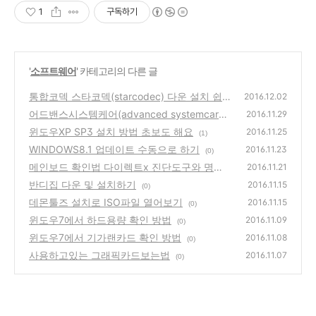
1
구독하기
'
소프트웨어
' 카테고리의 다른 글
통합코덱 스타코덱(starcodec) 다운 설치 쉽
2016.12.02
네요
어드밴스시스템케어(advanced systemcare)
(1)
2016.11.29
설치부터 사용법
윈도우XP SP3 설치 방법 초보도 해요
(1)
2016.11.25
(1)
WINDOWS8.1 업데이트 수동으로 하기
2016.11.23
(0)
메인보드 확인법 다이렉트x 진단도구와 명령
2016.11.21
어로 알아보기
반디집 다운 및 설치하기
(0)
2016.11.15
(0)
데몬툴즈 설치로 ISO파일 열어보기
2016.11.15
(0)
윈도우7에서 하드용량 확인 방법
2016.11.09
(0)
윈도우7에서 기가랜카드 확인 방법
2016.11.08
(0)
사용하고있는 그래픽카드보는법
2016.11.07
(0)