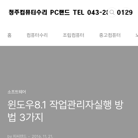
본문 바로가기
홈
컴퓨터수리
조립컴퓨터
중고컴퓨터
소프트웨어
윈도우8.1 작업관리자실행 방
법 3가지
by 피씨랜드
2016. 11. 21.