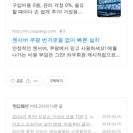
고 가상으로 추가하세요
구입비용 0원, 관리 걱정 0%, 필요
할 때마다 손 쉽게 추가! 가정용
VPN 무료 이벤트, 24시간 언제라
도 내가 원하는 시간에 상담해보세
요.
http://m.coupang.com
광고
젠서버 쿠팡 번거로움 없이 빠른 설치
안정적인 젠서버, 쿠팡에서 믿고 사용하세요! 매월
나가는 비용 부담은 그만! 와우회원 캐시적립으로
더 알뜰하게.
공감
구독하기
'
하드웨어
' 카테고리의 다른 글
2024년 추천! 지포스 가성비 모델 TOP 5
2025.04.15
(0)
지포스 드라이버 설치 방법, 처음부터 끝까지
2025.04.15
따라하기
라이젠 추천 가이드 게임용부터 사무용까지
(0)
2025.04.15