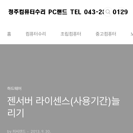
본문 바로가기
홈
컴퓨터수리
조립컴퓨터
중고컴퓨터
하드웨어
젠서버 라이센스(사용기간)늘
리기
by 피씨랜드
2013. 9. 30.