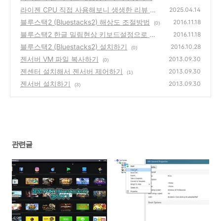
라이젠 CPU 직접 사용해보니 생생한 리뷰 정
(0)
2025.04.14
리
블루스택2 (Bluestacks2) 해상도 조절방법
(0)
2016.11.18
(0)
블루스택2 한글 밀림현상 키보드설정으로 해
2016.11.18
결
블루스택2 (Bluestacks2) 설치하기
(0)
2016.10.28
(0)
젠서버 VM 파일 복사하기
2013.09.30
(0)
젠센터 설치해서 젠서버 제어하기
2013.09.30
(1)
젠서버 설치하기
2013.09.30
(3)
관련글