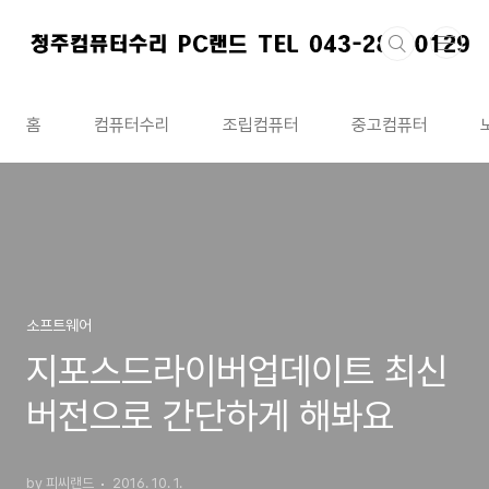
본문 바로가기
홈
컴퓨터수리
조립컴퓨터
중고컴퓨터
소프트웨어
지포스드라이버업데이트 최신
버전으로 간단하게 해봐요
by 피씨랜드
2016. 10. 1.