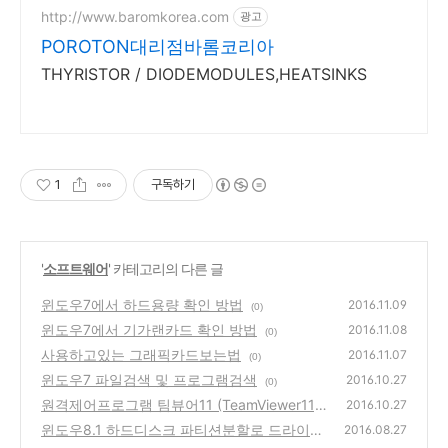
http://www.baromkorea.com
광고
POROTON대리점바롬코리아
THYRISTOR / DIODEMODULES,HEATSINKS
1
구독하기
'
소프트웨어
' 카테고리의 다른 글
윈도우7에서 하드용량 확인 방법
2016.11.09
(0)
윈도우7에서 기가랜카드 확인 방법
2016.11.08
(0)
사용하고있는 그래픽카드보는법
2016.11.07
(0)
윈도우7 파일검색 및 프로그램검색
2016.10.27
(0)
원격제어프로그램 팀뷰어11 (TeamViewer11)
2016.10.27
설치하기 쉬워요
윈도우8.1 하드디스크 파티션분할로 드라이브
(1)
2016.08.27