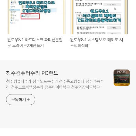
윈도우8.1 하드디스크 파티션분할
윈도우8.1 시스템보호 해제로 시
로 드라이브2개만들기
스템최적화
청주컴퓨터수리 PC랜드
청주컴퓨터수리 청주노트북수리 청주중고컴퓨터 청주맥북수
리 청주노트북액정수리 청주데이타복구 청주외장하드복구
구독하기