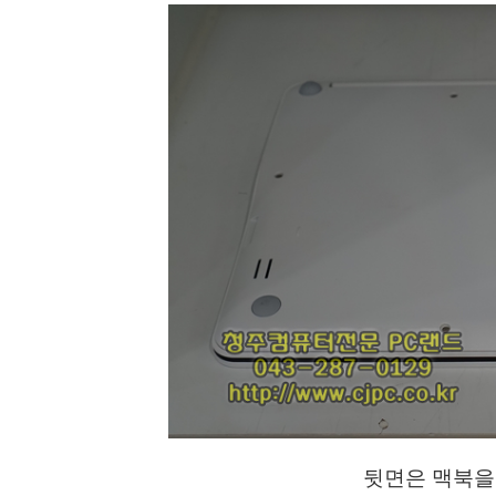
뒷면은 맥북을