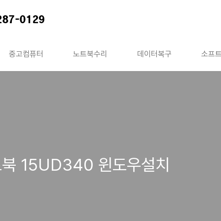
중고컴퓨터
노트북수리
데이터복구
소프
북 15UD340 윈도우설치