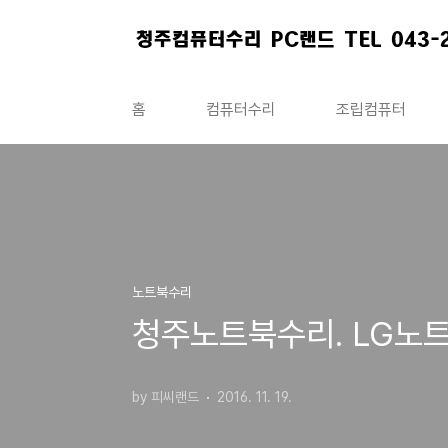
본문 바로가기
홈
컴퓨터수리
조립컴퓨터
노트북수리
청주노트북수리. LG노트
by 피씨랜드
2016. 11. 19.