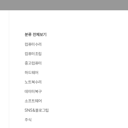
분류 전체보기
컴퓨터수리
컴퓨터조립
중고컴퓨터
하드웨어
노트북수리
데이터복구
소프트웨어
SNS&블로그팁
주식