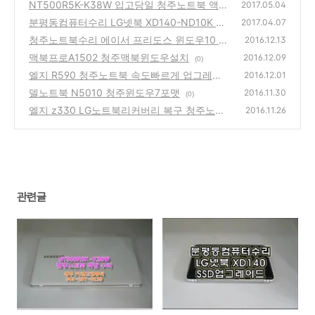
도우설치
NT500R5K-K38W 입고당일 청주노트북 액정
(0)
2017.05.04
수리
분평동컴퓨터수리 LG넷북 XD140-ND10K SS
(0)
2017.04.07
D업그레이드
청주노트북수리 에이서 프리도스 윈도우10 설
(0)
2016.12.13
치
맥북프로A1502 청주맥북윈도우설치
(1)
2016.12.09
(0)
엘지 R590 청주노트북 속도빠르게 업그레이
2016.12.01
드
델노트북 N5010 청주윈도우7포맷
(1)
2016.11.30
(0)
엘지 z330 LG노트북리커버리 복구 청주노트
2016.11.26
북수리
(0)
관련글