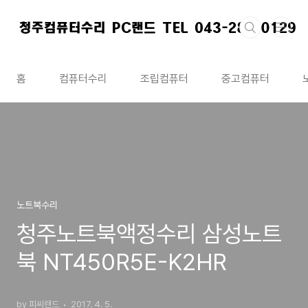
본문 바로가기
홈
컴퓨터수리
조립컴퓨터
중고컴퓨터
노트북수리
청주노트북액정수리 삼성노트
북 NT450R5E-K2HR
by 피씨랜드
2017. 4. 5.