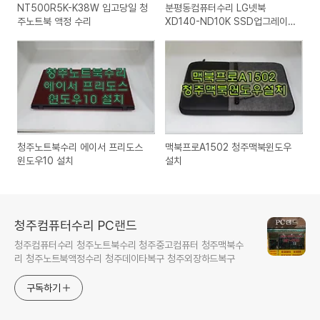
NT500R5K-K38W 입고당일 청
분평동컴퓨터수리 LG넷북
주노트북 액정 수리
XD140-ND10K SSD업그레이
드
청주노트북수리 에이서 프리도스
맥북프로A1502 청주맥북윈도우
윈도우10 설치
설치
청주컴퓨터수리 PC랜드
청주컴퓨터수리 청주노트북수리 청주중고컴퓨터 청주맥북수
리 청주노트북액정수리 청주데이타복구 청주외장하드복구
구독하기