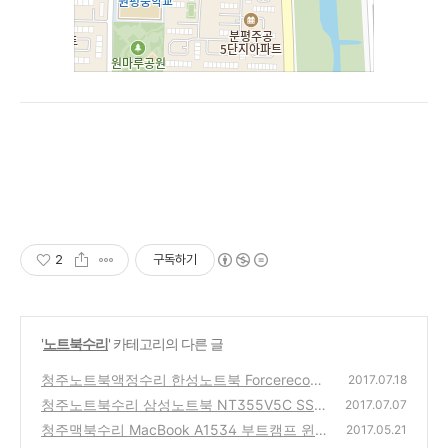
2
구독하기
'
노트북수리
' 카테고리의 다른 글
청주노트북액정수리 한성노트북 Forcerecon
2017.07.18
U35S 깨진화면 당일수리
청주노트북수리 삼성노트북 NT355V5C SSD
(0)
2017.07.07
장착
청주맥북수리 MacBook A1534 부트캠프 윈
(0)
2017.05.21