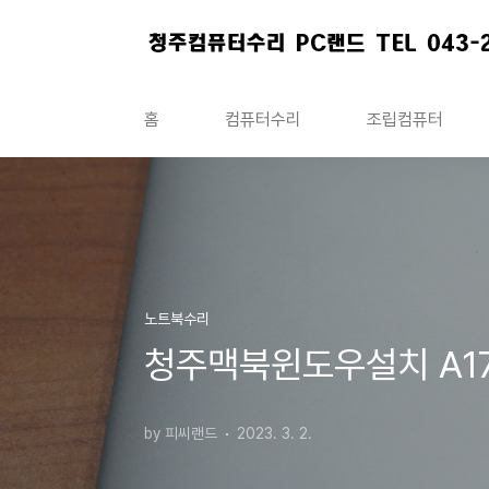
본문 바로가기
홈
컴퓨터수리
조립컴퓨터
노트북수리
청주맥북윈도우설치 A170
by 피씨랜드
2023. 3. 2.