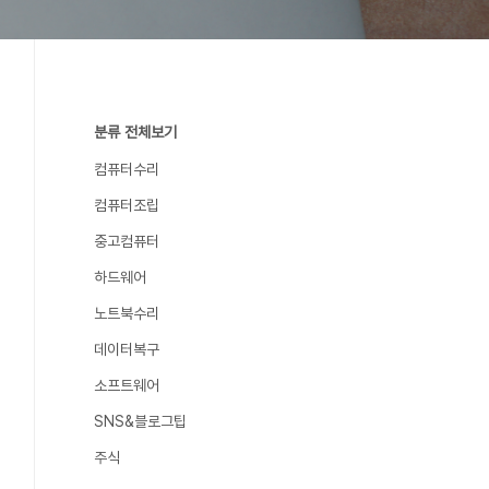
분류 전체보기
컴퓨터수리
컴퓨터조립
중고컴퓨터
하드웨어
노트북수리
데이터복구
소프트웨어
SNS&블로그팁
주식