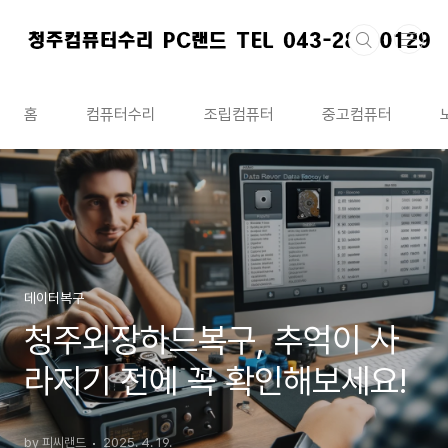
본문 바로가기
홈
컴퓨터수리
조립컴퓨터
중고컴퓨터
데이터복구
청주외장하드복구, 추억이 사
라지기 전에 꼭 확인해보세요!
by 피씨랜드
2025. 4. 19.