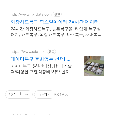
http://www.fixrdata.com
광고
외장하드복구 픽스알데이터 24시간 데이터복
구전문업체
24시간 외장하드복구, 높은복구율, 타업체 복구실
패건, 하드복구, 외장하드복구, 나스복구, 서버복구,
SSD하드복구, USB복구
https://www.sdata.kr
광고
데이터복구 후회없는 선택! 데
이터복구전문장비,기술력보유
데이터복구 5천건이상경험과기술
력/다양한 포렌식장비보유/ 벤처인
증 법인기업,SDR 데이터복구 디지
털포렌식등 5천여건이상 경험,기
술력/ 첨단포렌식장비 솔루션 보
유!
1
구독하기