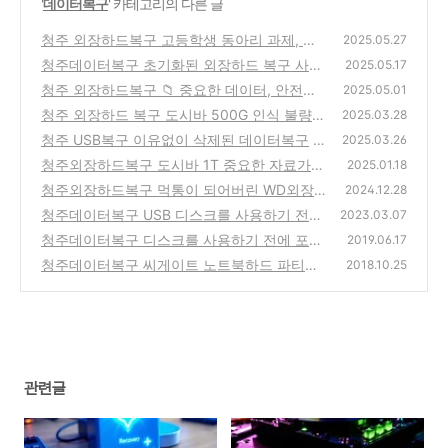
'
데이터복구
' 카테고리의 다른 글
청주 외장하드복구 고등학생 동아리 과제, 드
2025.05.27
라이브 오류에서 문서 복구했어요
청주데이터복구 초기화된 외장하드 복구 사례
(1)
2025.05.17
청주 외장하드복구 📁 중요한 데이터, 안전하
(0)
2025.05.01
게 복구해드립니다
청주 외장하드 복구 도시바 500G 인식 불량
(1)
2025.03.28
청주 USB복구 이유없이 삭제된 데이터복구
(0)
2025.03.26
청주외장하드복구 도시바 1T 중요한 자료가
(1)
2025.01.18
안 읽혀요 데이터복구
청주외장하드복구 먹통이 되어버린 WD외장
(0)
2024.12.28
하드
청주데이터복구 USB 디스크를 사용하기 전에
(2)
2023.03.07
포맷해야 합니다
청주데이터복구 디스크를 사용하기 전에 포맷
(0)
2019.06.17
해야 합니다 USB복원
청주데이터복구 씨게이트 노트북하드 파티션
(0)
2018.10.25
없음 복원
(0)
관련글