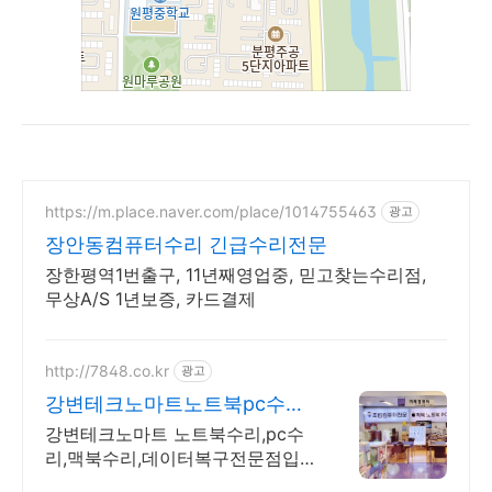
https://m.place.naver.com/place/1014755463
광고
장안동컴퓨터수리 긴급수리전문
장한평역1번출구, 11년째영업중, 믿고찾는수리점,
무상A/S 1년보증, 카드결제
http://7848.co.kr
광고
강변테크노마트노트북pc수리
25년전통의 기독교기업
강변테크노마트 노트북수리,pc수
리,맥북수리,데이터복구전문점입
니다.