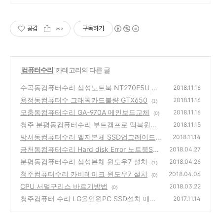
공감
구독하기
'
컴퓨터수리
' 카테고리의 다른 글
수곡동컴퓨터수리 삼성노트북 NT270E5U SS
2018.11.16
D설치
용정동컴퓨터수 그래픽카드불량 GTX650
(1)
2018.11.16
(1)
모충동컴퓨터수리 GA-970A 메인보드교체
2018.11.16
(0)
청주 분평동컴퓨터수리 부트캠프로 맥북윈도
2018.11.15
우설치
방서동컴퓨터수리 엘지본체 SSD업그레이드
(0)
2018.11.14
금천동컴퓨터수리 Hard disk Error 노트북SS
(0)
2018.04.27
D업그레이드
분평동컴퓨터수리 삼성본체 윈도우7 설치
(0)
2018.04.26
(1)
청주컴퓨터수리 카비레이크 윈도우7 설치
2018.04.06
(0)
CPU 서멀구리스 바르기방법
2018.03.22
(0)
청주컴퓨터 수리 LG올인원PC SSD설치 매장
2017.11.14
으로 방문
(0)