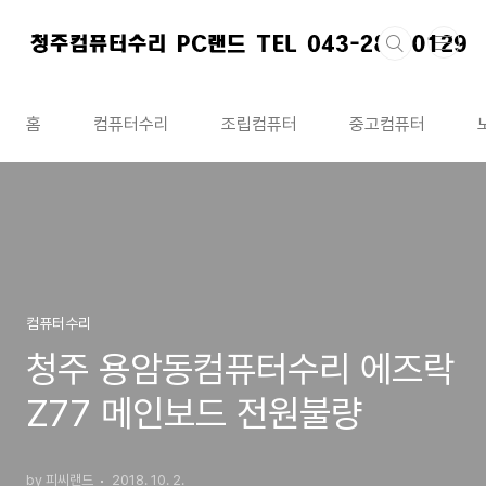
본문 바로가기
홈
컴퓨터수리
조립컴퓨터
중고컴퓨터
컴퓨터수리
청주 용암동컴퓨터수리 에즈락
Z77 메인보드 전원불량
by 피씨랜드
2018. 10. 2.