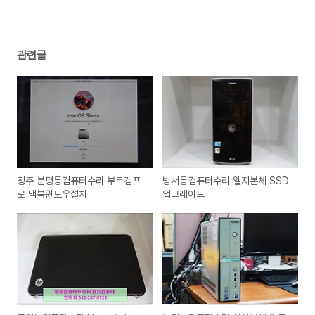
관련글
청주 분평동컴퓨터수리 부트캠프
방서동컴퓨터수리 엘지본체 SSD
로 맥북윈도우설치
업그레이드