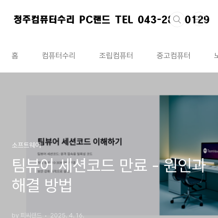
본문 바로가기
홈
컴퓨터수리
조립컴퓨터
중고컴퓨터
소프트웨어
팀뷰어 세션코드 만료 - 원인과
해결 방법
by 피씨랜드
2025. 4. 16.